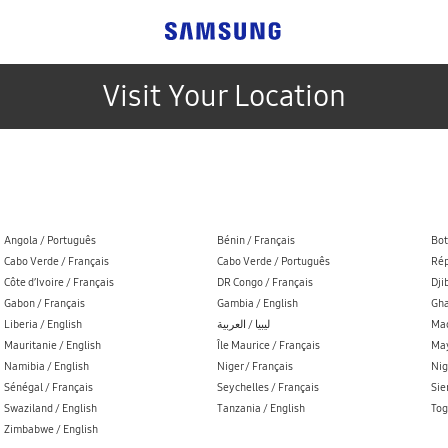
Visit Your Location
Angola / Português
Bénin / Français
Bot
Cabo Verde / Français
Cabo Verde / Português
Rép
Côte d’Ivoire / Français
DR Congo / Français
Dji
Gabon / Français
Gambia / English
Gha
Liberia / English
ليبيا / العربية
Mad
Mauritanie / English
Île Maurice / Français
May
Namibia / English
Niger / Français
Nig
Sénégal / Français
Seychelles / Français
Sie
Swaziland / English
Tanzania / English
Tog
Zimbabwe / English