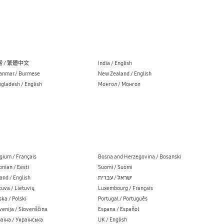
 / 繁體中文
India / English
nmar / Burmese
New Zealand / English
gladesh / English
Монгол / Монгол
gium / Français
Bosna and Herzegovina / Bosanski
onian / Eesti
Suomi / Suomi
land / English
ישראל / עברית
tuva / Lietuvių
Luxembourg / Français
ska / Polski
Portugal / Português
venija / Slovenščina
Espana / Español
аїна / Українська
UK / English