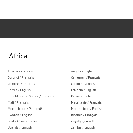
Samsung
Africa
Algérie / Français
Angola / English
Burundi / Français
Cameroun / Français
Comores / Français
Congo / Français
Eritrea / English
Ethiopia / English
République de Guinée / Français
Kenya / English
Mali / Français
Mauritanie / Français
Moçambique / Português
Moçambique / English
Rwanda / English
Rwanda / Français
South Africa / English
السودان / العربية
Uganda / English
Zambia / English