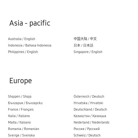
Asia - pacific
Australia / English
中国大陆 / 中文
Indonesia / Bahasa Indonesia
日本 / 日本語
Philippines / English
Singapore / English
Europe
Shqipëri / Shqip
Österreich / Deutsch
България / Български
Hrvatska / Hrvatski
France / Français
Deutschland / Deutsch
Italia / Italiano
Қазақстан / Қазақша
Malta / Italiano
Nederland / Nederlands
Romania / Romanian
Россия / Русский
Sverige / Svenska
Schweiz / Deutsch