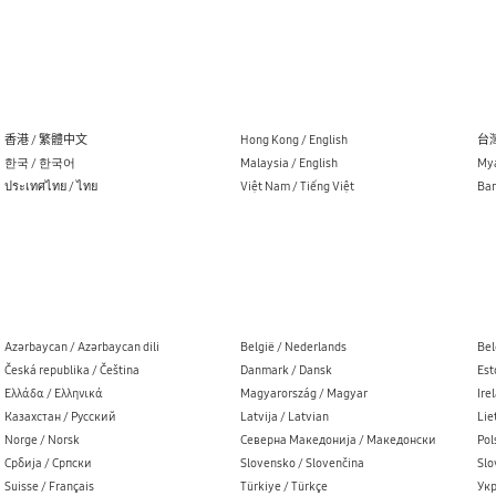
香港 / 繁體中文
Hong Kong / English
台灣
한국 / 한국어
Malaysia / English
Mya
ประเทศไทย / ไทย
Việt Nam / Tiếng Việt
Ban
Azərbaycan / Azərbaycan dili
België / Nederlands
Bel
Česká republika / Čeština
Danmark / Dansk
Est
Ελλάδα / Ελληνικά
Magyarország / Magyar
Ire
Казахстан / Русский
Latvija / Latvian
Lie
Norge / Norsk
Северна Македонија / Македонски
Pol
Cрбија / Cрпски
Slovensko / Slovenčina
Slo
Suisse / Français
Türkiye / Türkçe
Укр