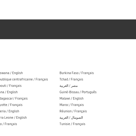
swana / English
Burkina Faso / Français
ublique centrafricaine / Français
Tchad / Français
bouti / Français
مصر / العربية
na / English
Guiné-Bissau / Português
agascar / Français
Malawi / English
otte / Français
Maroc / Français
eria / English
Réunion / Français
rra Leone / English
الصومال / العربية
o / Français
Tunisie / Français