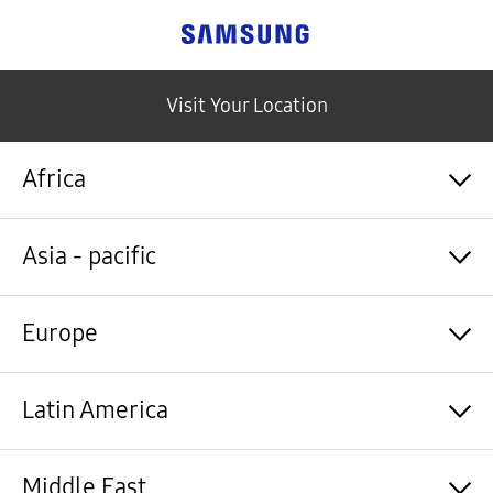
Samsung
Visit Your Location
Africa
Algérie / Français
Asia - pacific
Angola / English
Angola / Português
Bénin / Français
Australia / English
Europe
Botswana / English
中国大陆 / 中文
Burkina Faso / Français
香港 / 繁體中文
Burundi / Français
Hong Kong / English
Shqipëri / Shqip
Latin America
Cameroun / Français
台灣 / 繁體中文
Österreich / Deutsch
Cabo Verde / Français
India / English
Azərbaycan / Azərbaycan dili
Cabo Verde / Português
Indonesia / Bahasa Indonesia
België / Nederlands
Argentina / Español
Middle East
République centrafricaine / Français
日本 / 日本語
Belgium / Français
Bahamas&Caribbean islands / English