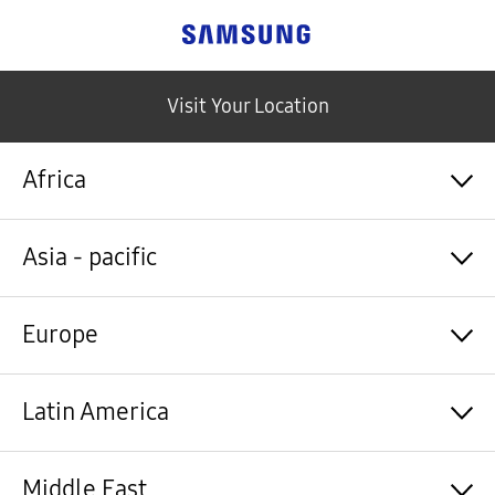
Samsung
Visit Your Location
Africa
Algérie / Français
Asia - pacific
Angola / English
Angola / Português
Bénin / Français
Australia / English
Europe
Botswana / English
中国大陆 / 中文
Burkina Faso / Français
香港 / 繁體中文
Burundi / Français
Hong Kong / English
Shqipëri / Shqip
Latin America
Cameroun / Français
台灣 / 繁體中文
Österreich / Deutsch
Cabo Verde / Français
India / English
Azərbaycan / Azərbaycan dili
Cabo Verde / Português
Indonesia / Bahasa Indonesia
België / Nederlands
Argentina / Español
Middle East
République centrafricaine / Français
日本 / 日本語
Belgium / Français
Bahamas&Caribbean islands / English