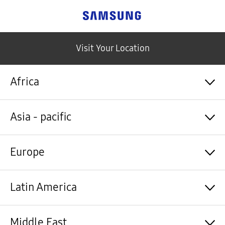
Samsung
Visit Your Location
Africa
Algérie / Français
Asia - pacific
Angola / English
Angola / Português
Bénin / Français
Australia / English
Europe
Botswana / English
中国大陆 / 中文
Burkina Faso / Français
香港 / 繁體中文
Burundi / Français
Hong Kong / English
Shqipëri / Shqip
Latin America
Cameroun / Français
台灣 / 繁體中文
Österreich / Deutsch
Cabo Verde / Français
India / English
Azərbaycan / Azərbaycan dili
Cabo Verde / Português
Indonesia / Bahasa Indonesia
België / Nederlands
Argentina / Español
Middle East
République centrafricaine / Français
日本 / 日本語
Belgium / Français
Bahamas&Caribbean islands / English