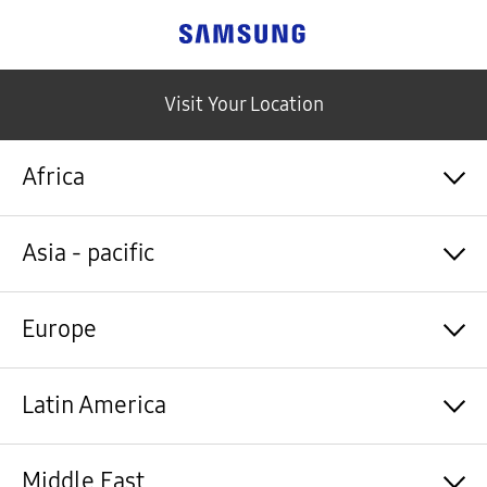
Samsung
Visit Your Location
Africa
Algérie / Français
Asia - pacific
Angola / English
Angola / Português
Bénin / Français
Australia / English
Europe
Botswana / English
中国大陆 / 中文
Burkina Faso / Français
香港 / 繁體中文
Burundi / Français
Hong Kong / English
Shqipëri / Shqip
Latin America
Cameroun / Français
台灣 / 繁體中文
Österreich / Deutsch
Cabo Verde / Français
India / English
Azərbaycan / Azərbaycan dili
Cabo Verde / Português
Indonesia / Bahasa Indonesia
België / Nederlands
Argentina / Español
Middle East
République centrafricaine / Français
日本 / 日本語
Belgium / Français
Bahamas&Caribbean islands / English