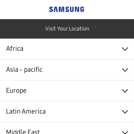
Samsung
Visit Your Location
Africa
Algérie / Français
Asia - pacific
Angola / English
Angola / Português
Bénin / Français
Australia / English
Europe
Botswana / English
中国大陆 / 中文
Burkina Faso / Français
香港 / 繁體中文
Burundi / Français
Hong Kong / English
Shqipëri / Shqip
Latin America
Cameroun / Français
台灣 / 繁體中文
Österreich / Deutsch
Cabo Verde / Français
India / English
Azərbaycan / Azərbaycan dili
Cabo Verde / Português
Indonesia / Bahasa Indonesia
België / Nederlands
Argentina / Español
Middle East
République centrafricaine / Français
日本 / 日本語
Belgium / Français
Bahamas&Caribbean islands / English