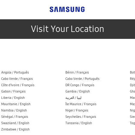
Visit Your Location
Angola / Português
Bénin / Français
Bot
Cabo Verde / Français
Cabo Verde / Português
Rép
Côte d’Ivoire / Français
DR Congo / Français
Dji
Gabon / Français
Gambia / English
Gha
Liberia / English
ليبيا / العربية
Mad
Mauritanie / English
Île Maurice / Français
May
Namibia / English
Niger / Français
Nig
Sénégal / Français
Seychelles / Français
Sie
Swaziland / English
Tanzania / English
Tog
Zimbabwe / English