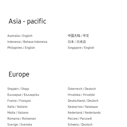
Asia - pacific
Australia / English
中国大陆 / 中文
Indonesia / Bahasa Indonesia
日本 / 日本語
Philippines / English
Singapore / English
Europe
Shqipëri / Shqip
Österreich / Deutsch
България / Български
Hrvatska / Hrvatski
France / Français
Deutschland / Deutsch
Italia / Italiano
Қазақстан / Қазақша
Malta / Italiano
Nederland / Nederlands
Romania / Romanian
Россия / Русский
Sverige / Svenska
Schweiz / Deutsch