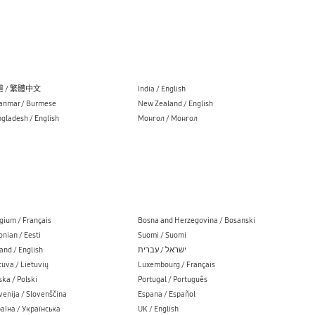
 / 繁體中文
India / English
nmar / Burmese
New Zealand / English
gladesh / English
Монгол / Монгол
gium / Français
Bosna and Herzegovina / Bosanski
onian / Eesti
Suomi / Suomi
land / English
ישראל / עברית
tuva / Lietuvių
Luxembourg / Français
ska / Polski
Portugal / Português
venija / Slovenščina
Espana / Español
аїна / Українська
UK / English