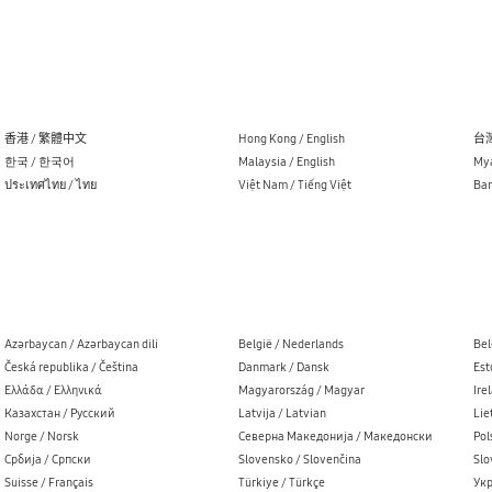
香港 / 繁體中文
Hong Kong / English
台灣
한국 / 한국어
Malaysia / English
Mya
ประเทศไทย / ไทย
Việt Nam / Tiếng Việt
Ban
Azərbaycan / Azərbaycan dili
België / Nederlands
Bel
Česká republika / Čeština
Danmark / Dansk
Est
Ελλάδα / Ελληνικά
Magyarország / Magyar
Ire
Казахстан / Русский
Latvija / Latvian
Lie
Norge / Norsk
Северна Македонија / Македонски
Pol
Cрбија / Cрпски
Slovensko / Slovenčina
Slo
Suisse / Français
Türkiye / Türkçe
Укр