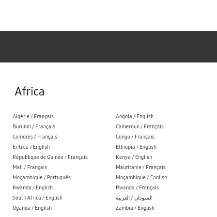
Samsung
Africa
Algérie / Français
Angola / English
Burundi / Français
Cameroun / Français
Comores / Français
Congo / Français
Eritrea / English
Ethiopia / English
République de Guinée / Français
Kenya / English
Mali / Français
Mauritanie / Français
Moçambique / Português
Moçambique / English
Rwanda / English
Rwanda / Français
South Africa / English
السودان / العربية
Uganda / English
Zambia / English