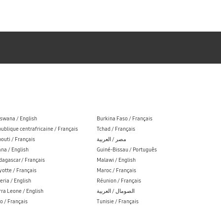
swana / English
Burkina Faso / Français
ublique centrafricaine / Français
Tchad / Français
bouti / Français
مصر / العربية
na / English
Guiné-Bissau / Português
agascar / Français
Malawi / English
otte / Français
Maroc / Français
eria / English
Réunion / Français
rra Leone / English
الصومال / العربية
o / Français
Tunisie / Français