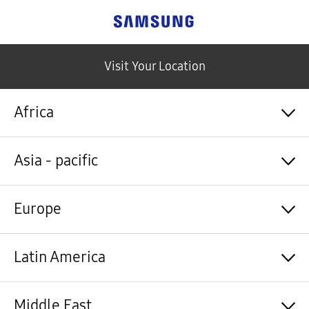
Samsung
Visit Your Location
Africa
Algérie / Français
Asia - pacific
Angola / English
Angola / Português
Bénin / Français
Australia / English
Europe
Botswana / English
中国大陆 / 中文
Burkina Faso / Français
香港 / 繁體中文
Burundi / Français
Hong Kong / English
Shqipëri / Shqip
Latin America
Cameroun / Français
台灣 / 繁體中文
Österreich / Deutsch
Cabo Verde / Français
India / English
Azərbaycan / Azərbaycan dili
Cabo Verde / Português
Indonesia / Bahasa Indonesia
België / Nederlands
Argentina / Español
Middle East
République centrafricaine / Français
日本 / 日本語
Belgium / Français
Bahamas&Caribbean islands / English