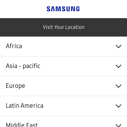
Samsung
Visit Your Location
Africa
Algérie / Français
Asia - pacific
Angola / English
Angola / Português
Bénin / Français
Australia / English
Europe
Botswana / English
中国大陆 / 中文
Burkina Faso / Français
香港 / 繁體中文
Burundi / Français
Hong Kong / English
Shqipëri / Shqip
Latin America
Cameroun / Français
台灣 / 繁體中文
Österreich / Deutsch
Cabo Verde / Français
India / English
Azərbaycan / Azərbaycan dili
Cabo Verde / Português
Indonesia / Bahasa Indonesia
België / Nederlands
Argentina / Español
Middle East
République centrafricaine / Français
日本 / 日本語
Belgium / Français
Bahamas&Caribbean islands / English