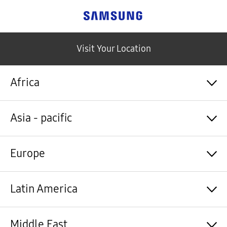
Samsung
Visit Your Location
Africa
Algérie / Français
Asia - pacific
Angola / English
Angola / Português
Bénin / Français
Australia / English
Europe
Botswana / English
中国大陆 / 中文
Burkina Faso / Français
香港 / 繁體中文
Burundi / Français
Hong Kong / English
Shqipëri / Shqip
Latin America
Cameroun / Français
台灣 / 繁體中文
Österreich / Deutsch
Cabo Verde / Français
India / English
Azərbaycan / Azərbaycan dili
Cabo Verde / Português
Indonesia / Bahasa Indonesia
België / Nederlands
Argentina / Español
Middle East
République centrafricaine / Français
日本 / 日本語
Belgium / Français
Bahamas&Caribbean islands / English