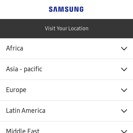
Samsung
Visit Your Location
Africa
Algérie / Français
Asia - pacific
Angola / English
Angola / Português
Bénin / Français
Australia / English
Europe
Botswana / English
中国大陆 / 中文
Burkina Faso / Français
香港 / 繁體中文
Burundi / Français
Hong Kong / English
Shqipëri / Shqip
Latin America
Cameroun / Français
台灣 / 繁體中文
Österreich / Deutsch
Cabo Verde / Français
India / English
Azərbaycan / Azərbaycan dili
Cabo Verde / Português
Indonesia / Bahasa Indonesia
België / Nederlands
Argentina / Español
Middle East
République centrafricaine / Français
日本 / 日本語
Belgium / Français
Bahamas&Caribbean islands / English