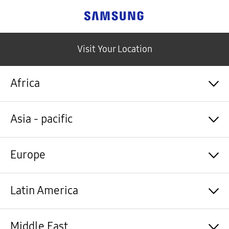
Samsung
Visit Your Location
Africa
Algérie / Français
Asia - pacific
Angola / English
Angola / Português
Bénin / Français
Australia / English
Europe
Botswana / English
中国大陆 / 中文
Burkina Faso / Français
香港 / 繁體中文
Burundi / Français
Hong Kong / English
Shqipëri / Shqip
Latin America
Cameroun / Français
台灣 / 繁體中文
Österreich / Deutsch
Cabo Verde / Français
India / English
Azərbaycan / Azərbaycan dili
Cabo Verde / Português
Indonesia / Bahasa Indonesia
België / Nederlands
Argentina / Español
Middle East
République centrafricaine / Français
日本 / 日本語
Belgium / Français
Bahamas&Caribbean islands / English