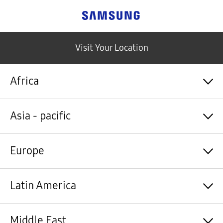
Samsung
Visit Your Location
Africa
Algérie / Français
Asia - pacific
Angola / English
Angola / Português
Bénin / Français
Australia / English
Europe
Botswana / English
中国大陆 / 中文
Burkina Faso / Français
香港 / 繁體中文
Burundi / Français
Hong Kong / English
Shqipëri / Shqip
Latin America
Cameroun / Français
台灣 / 繁體中文
Österreich / Deutsch
Cabo Verde / Français
India / English
Azərbaycan / Azərbaycan dili
Cabo Verde / Português
Indonesia / Bahasa Indonesia
België / Nederlands
Argentina / Español
Middle East
République centrafricaine / Français
日本 / 日本語
Belgium / Français
Bahamas&Caribbean islands / English