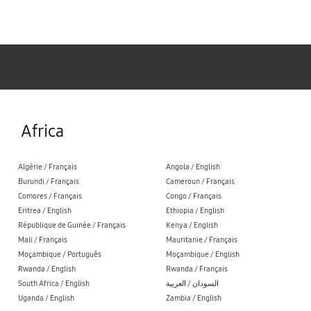
Samsung
Africa
Algérie / Français
Angola / English
Burundi / Français
Cameroun / Français
Comores / Français
Congo / Français
Eritrea / English
Ethiopia / English
République de Guinée / Français
Kenya / English
Mali / Français
Mauritanie / Français
Moçambique / Português
Moçambique / English
Rwanda / English
Rwanda / Français
South Africa / English
السودان / العربية
Uganda / English
Zambia / English