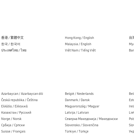
香港 / 繁體中文
Hong Kong / English
台灣
한국 / 한국어
Malaysia / English
Mya
ประเทศไทย / ไทย
Việt Nam / Tiếng Việt
Ban
Azərbaycan / Azərbaycan dili
België / Nederlands
Bel
Česká republika / Čeština
Danmark / Dansk
Est
Ελλάδα / Ελληνικά
Magyarország / Magyar
Ire
Казахстан / Русский
Latvija / Latvian
Lie
Norge / Norsk
Северна Македонија / Македонски
Pol
Cрбија / Cрпски
Slovensko / Slovenčina
Slo
Suisse / Français
Türkiye / Türkçe
Укр