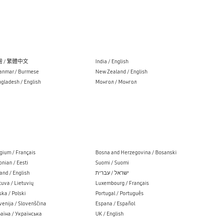
 / 繁體中文
India / English
nmar / Burmese
New Zealand / English
gladesh / English
Монгол / Монгол
gium / Français
Bosna and Herzegovina / Bosanski
onian / Eesti
Suomi / Suomi
land / English
ישראל / עברית
tuva / Lietuvių
Luxembourg / Français
ska / Polski
Portugal / Português
venija / Slovenščina
Espana / Español
аїна / Українська
UK / English