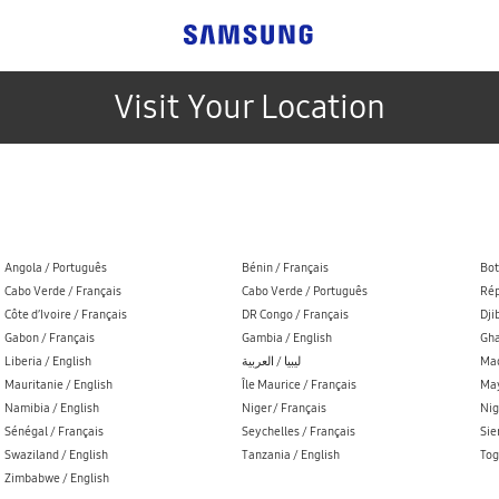
Visit Your Location
Angola / Português
Bénin / Français
Bot
Cabo Verde / Français
Cabo Verde / Português
Rép
Côte d’Ivoire / Français
DR Congo / Français
Dji
Gabon / Français
Gambia / English
Gha
Liberia / English
ليبيا / العربية
Mad
Mauritanie / English
Île Maurice / Français
May
Namibia / English
Niger / Français
Nig
Sénégal / Français
Seychelles / Français
Sie
Swaziland / English
Tanzania / English
Tog
Zimbabwe / English