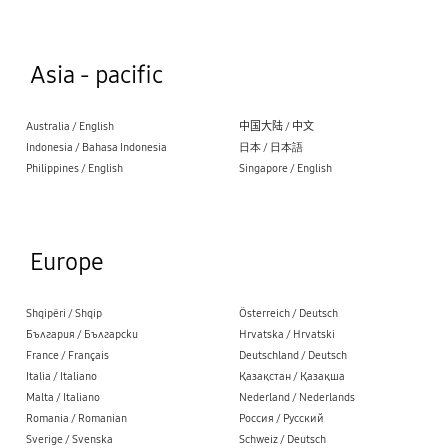
Asia - pacific
Australia / English
中国大陆 / 中文
Indonesia / Bahasa Indonesia
日本 / 日本語
Philippines / English
Singapore / English
Europe
Shqipëri / Shqip
Österreich / Deutsch
България / Български
Hrvatska / Hrvatski
France / Français
Deutschland / Deutsch
Italia / Italiano
Қазақстан / Қазақша
Malta / Italiano
Nederland / Nederlands
Romania / Romanian
Россия / Русский
Sverige / Svenska
Schweiz / Deutsch