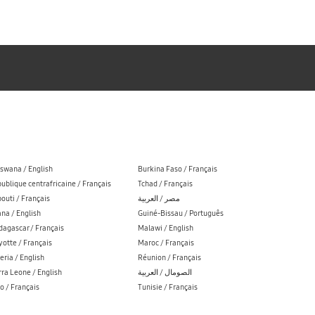
swana / English
Burkina Faso / Français
ublique centrafricaine / Français
Tchad / Français
bouti / Français
مصر / العربية
na / English
Guiné-Bissau / Português
agascar / Français
Malawi / English
otte / Français
Maroc / Français
eria / English
Réunion / Français
rra Leone / English
الصومال / العربية
o / Français
Tunisie / Français