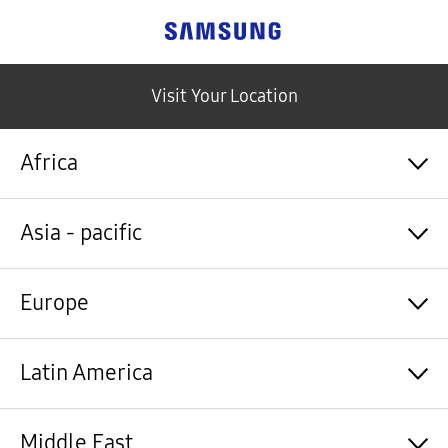
Samsung
Visit Your Location
Africa
Algérie / Français
Asia - pacific
Angola / English
Angola / Português
Bénin / Français
Australia / English
Europe
Botswana / English
中国大陆 / 中文
Burkina Faso / Français
香港 / 繁體中文
Burundi / Français
Hong Kong / English
Shqipëri / Shqip
Latin America
Cameroun / Français
台灣 / 繁體中文
Österreich / Deutsch
Cabo Verde / Français
India / English
Azərbaycan / Azərbaycan dili
Cabo Verde / Português
Indonesia / Bahasa Indonesia
België / Nederlands
Argentina / Español
Middle East
République centrafricaine / Français
日本 / 日本語
Belgium / Français
Bahamas&Caribbean islands / English