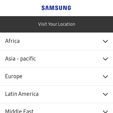
Samsung
Visit Your Location
Africa
Algérie / Français
Asia - pacific
Angola / English
Angola / Português
Bénin / Français
Australia / English
Europe
Botswana / English
中国大陆 / 中文
Burkina Faso / Français
香港 / 繁體中文
Burundi / Français
Hong Kong / English
Shqipëri / Shqip
Latin America
Cameroun / Français
台灣 / 繁體中文
Österreich / Deutsch
Cabo Verde / Français
India / English
Azərbaycan / Azərbaycan dili
Cabo Verde / Português
Indonesia / Bahasa Indonesia
België / Nederlands
Argentina / Español
Middle East
République centrafricaine / Français
日本 / 日本語
Belgium / Français
Bahamas&Caribbean islands / English