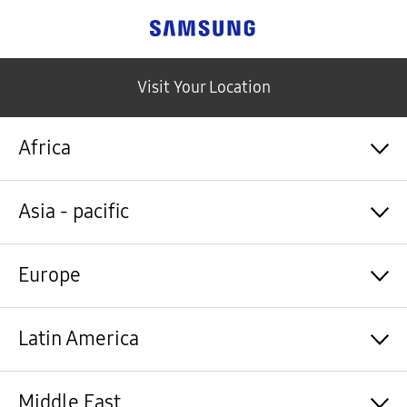
Samsung
Visit Your Location
Africa
Algérie / Français
Asia - pacific
Angola / English
Angola / Português
Bénin / Français
Australia / English
Europe
Botswana / English
中国大陆 / 中文
Burkina Faso / Français
香港 / 繁體中文
Burundi / Français
Hong Kong / English
Shqipëri / Shqip
Latin America
Cameroun / Français
台灣 / 繁體中文
Österreich / Deutsch
Cabo Verde / Français
India / English
Azərbaycan / Azərbaycan dili
Cabo Verde / Português
Indonesia / Bahasa Indonesia
België / Nederlands
Argentina / Español
Middle East
République centrafricaine / Français
日本 / 日本語
Belgium / Français
Bahamas&Caribbean islands / English