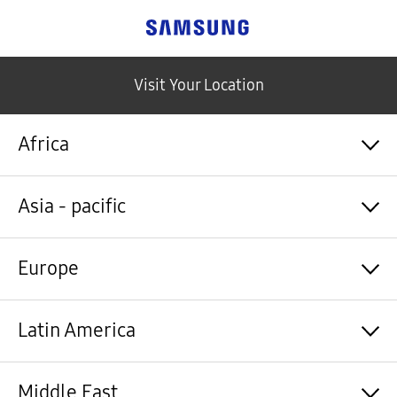
Samsung
Visit Your Location
Africa
Algérie / Français
Asia - pacific
Angola / English
Angola / Português
Bénin / Français
Australia / English
Europe
Botswana / English
中国大陆 / 中文
Burkina Faso / Français
香港 / 繁體中文
Burundi / Français
Hong Kong / English
Shqipëri / Shqip
Latin America
Cameroun / Français
台灣 / 繁體中文
Österreich / Deutsch
Cabo Verde / Français
India / English
Azərbaycan / Azərbaycan dili
Cabo Verde / Português
Indonesia / Bahasa Indonesia
België / Nederlands
Argentina / Español
Middle East
République centrafricaine / Français
日本 / 日本語
Belgium / Français
Bahamas&Caribbean islands / English