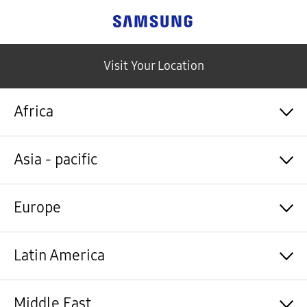
Samsung
Visit Your Location
Africa
Algérie / Français
Asia - pacific
Angola / English
Angola / Português
Bénin / Français
Australia / English
Europe
Botswana / English
中国大陆 / 中文
Burkina Faso / Français
香港 / 繁體中文
Burundi / Français
Hong Kong / English
Shqipëri / Shqip
Latin America
Cameroun / Français
台灣 / 繁體中文
Österreich / Deutsch
Cabo Verde / Français
India / English
Azərbaycan / Azərbaycan dili
Cabo Verde / Português
Indonesia / Bahasa Indonesia
België / Nederlands
Argentina / Español
Middle East
République centrafricaine / Français
日本 / 日本語
Belgium / Français
Bahamas&Caribbean islands / English