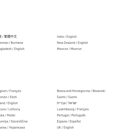
 / 繁體中文
India / English
nmar / Burmese
New Zealand / English
gladesh / English
Монгол / Монгол
gium / Français
Bosna and Herzegovina / Bosanski
onian / Eesti
Suomi / Suomi
land / English
ישראל / עברית
tuva / Lietuvių
Luxembourg / Français
ska / Polski
Portugal / Português
venija / Slovenščina
Espana / Español
аїна / Українська
UK / English