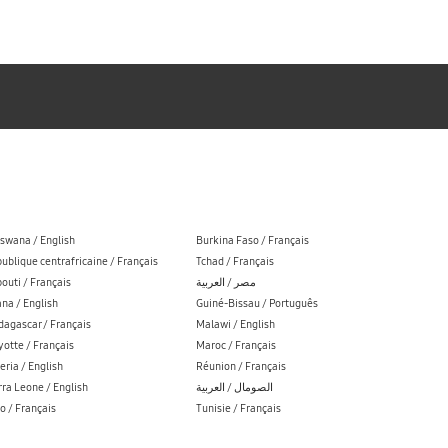
swana / English
Burkina Faso / Français
ublique centrafricaine / Français
Tchad / Français
bouti / Français
مصر / العربية
na / English
Guiné-Bissau / Português
agascar / Français
Malawi / English
otte / Français
Maroc / Français
eria / English
Réunion / Français
rra Leone / English
الصومال / العربية
o / Français
Tunisie / Français