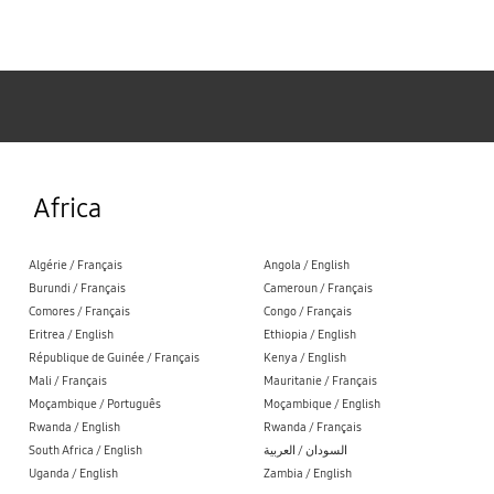
Samsung
Africa
Algérie / Français
Angola / English
Burundi / Français
Cameroun / Français
Comores / Français
Congo / Français
Eritrea / English
Ethiopia / English
République de Guinée / Français
Kenya / English
Mali / Français
Mauritanie / Français
Moçambique / Português
Moçambique / English
Rwanda / English
Rwanda / Français
South Africa / English
السودان / العربية
Uganda / English
Zambia / English