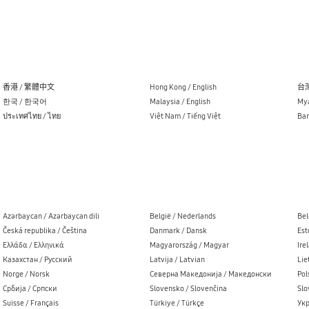
香港 / 繁體中文
Hong Kong / English
台灣
한국 / 한국어
Malaysia / English
Mya
ประเทศไทย / ไทย
Việt Nam / Tiếng Việt
Ban
Azərbaycan / Azərbaycan dili
België / Nederlands
Bel
Česká republika / Čeština
Danmark / Dansk
Est
Ελλάδα / Ελληνικά
Magyarország / Magyar
Ire
Казахстан / Русский
Latvija / Latvian
Lie
Norge / Norsk
Северна Македонија / Македонски
Pol
Cрбија / Cрпски
Slovensko / Slovenčina
Slo
Suisse / Français
Türkiye / Türkçe
Укр