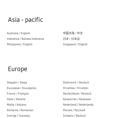
Asia - pacific
Australia / English
中国大陆 / 中文
Indonesia / Bahasa Indonesia
日本 / 日本語
Philippines / English
Singapore / English
Europe
Shqipëri / Shqip
Österreich / Deutsch
България / Български
Hrvatska / Hrvatski
France / Français
Deutschland / Deutsch
Italia / Italiano
Қазақстан / Қазақша
Malta / Italiano
Nederland / Nederlands
Romania / Romanian
Россия / Русский
Sverige / Svenska
Schweiz / Deutsch