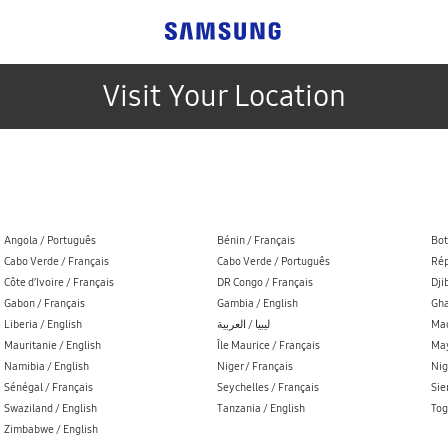
Visit Your Location
Angola / Português
Bénin / Français
Bot
Cabo Verde / Français
Cabo Verde / Português
Rép
Côte d’Ivoire / Français
DR Congo / Français
Dji
Gabon / Français
Gambia / English
Gha
Liberia / English
ليبيا / العربية
Mad
Mauritanie / English
Île Maurice / Français
May
Namibia / English
Niger / Français
Nig
Sénégal / Français
Seychelles / Français
Sie
Swaziland / English
Tanzania / English
Tog
Zimbabwe / English