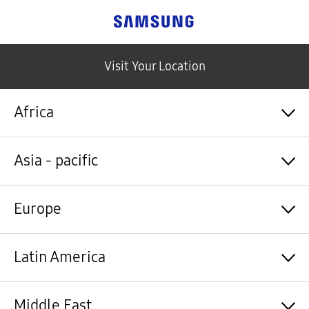
Samsung
Visit Your Location
Africa
Algérie / Français
Asia - pacific
Angola / English
Angola / Português
Bénin / Français
Australia / English
Europe
Botswana / English
中国大陆 / 中文
Burkina Faso / Français
香港 / 繁體中文
Burundi / Français
Hong Kong / English
Shqipëri / Shqip
Latin America
Cameroun / Français
台灣 / 繁體中文
Österreich / Deutsch
Cabo Verde / Français
India / English
Azərbaycan / Azərbaycan dili
Cabo Verde / Português
Indonesia / Bahasa Indonesia
België / Nederlands
Argentina / Español
Middle East
République centrafricaine / Français
日本 / 日本語
Belgium / Français
Bahamas&Caribbean islands / English