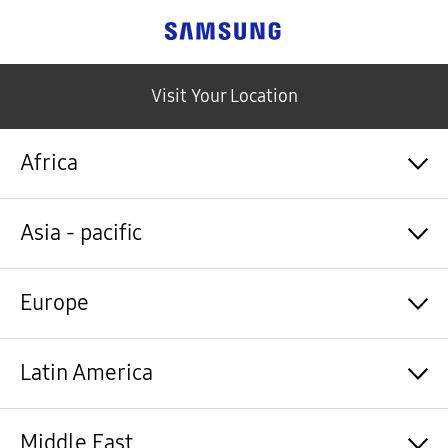
Samsung
Visit Your Location
Africa
Algérie / Français
Asia - pacific
Angola / English
Angola / Português
Bénin / Français
Australia / English
Europe
Botswana / English
中国大陆 / 中文
Burkina Faso / Français
香港 / 繁體中文
Burundi / Français
Hong Kong / English
Shqipëri / Shqip
Latin America
Cameroun / Français
台灣 / 繁體中文
Österreich / Deutsch
Cabo Verde / Français
India / English
Azərbaycan / Azərbaycan dili
Cabo Verde / Português
Indonesia / Bahasa Indonesia
België / Nederlands
Argentina / Español
Middle East
République centrafricaine / Français
日本 / 日本語
Belgium / Français
Bahamas&Caribbean islands / English