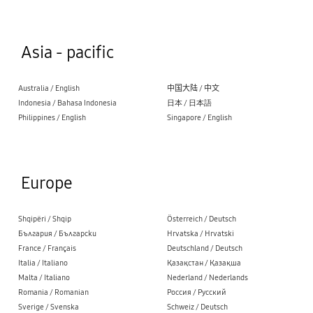
Asia - pacific
Australia / English
中国大陆 / 中文
Indonesia / Bahasa Indonesia
日本 / 日本語
Philippines / English
Singapore / English
Europe
Shqipëri / Shqip
Österreich / Deutsch
България / Български
Hrvatska / Hrvatski
France / Français
Deutschland / Deutsch
Italia / Italiano
Қазақстан / Қазақша
Malta / Italiano
Nederland / Nederlands
Romania / Romanian
Россия / Русский
Sverige / Svenska
Schweiz / Deutsch