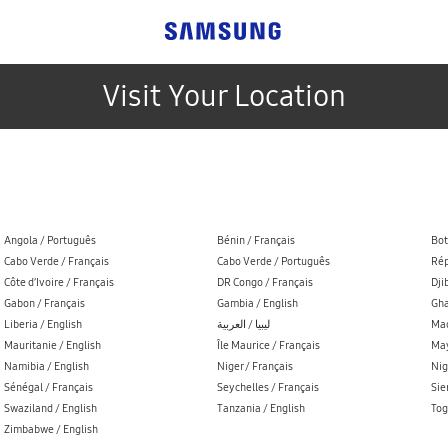
Visit Your Location
Angola / Português
Bénin / Français
Bot
Cabo Verde / Français
Cabo Verde / Português
Rép
Côte d’Ivoire / Français
DR Congo / Français
Dji
Gabon / Français
Gambia / English
Gha
Liberia / English
ليبيا / العربية
Mad
Mauritanie / English
Île Maurice / Français
May
Namibia / English
Niger / Français
Nig
Sénégal / Français
Seychelles / Français
Sie
Swaziland / English
Tanzania / English
Tog
Zimbabwe / English