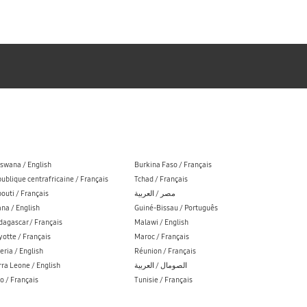
swana / English
Burkina Faso / Français
ublique centrafricaine / Français
Tchad / Français
bouti / Français
مصر / العربية
na / English
Guiné-Bissau / Português
agascar / Français
Malawi / English
otte / Français
Maroc / Français
eria / English
Réunion / Français
rra Leone / English
الصومال / العربية
o / Français
Tunisie / Français