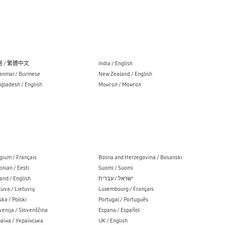
 / 繁體中文
India / English
nmar / Burmese
New Zealand / English
gladesh / English
Монгол / Монгол
gium / Français
Bosna and Herzegovina / Bosanski
onian / Eesti
Suomi / Suomi
land / English
ישראל / עברית
tuva / Lietuvių
Luxembourg / Français
ska / Polski
Portugal / Português
venija / Slovenščina
Espana / Español
аїна / Українська
UK / English