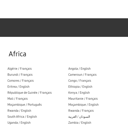
Samsung
Africa
Algérie / Français
Angola / English
Burundi / Français
Cameroun / Français
Comores / Français
Congo / Français
Eritrea / English
Ethiopia / English
République de Guinée / Français
Kenya / English
Mali / Français
Mauritanie / Français
Moçambique / Português
Moçambique / English
Rwanda / English
Rwanda / Français
South Africa / English
السودان / العربية
Uganda / English
Zambia / English