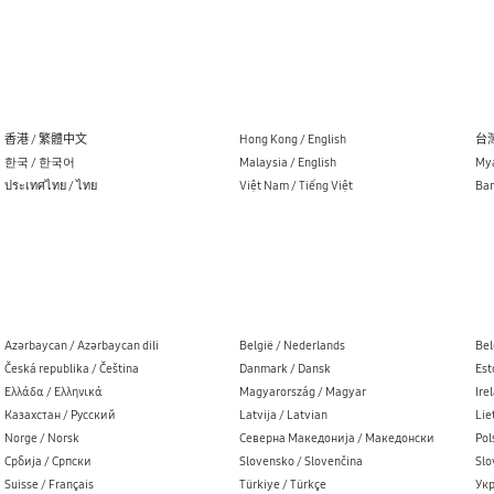
香港 / 繁體中文
Hong Kong / English
台灣
한국 / 한국어
Malaysia / English
Mya
ประเทศไทย / ไทย
Việt Nam / Tiếng Việt
Ban
Azərbaycan / Azərbaycan dili
België / Nederlands
Bel
Česká republika / Čeština
Danmark / Dansk
Est
Ελλάδα / Ελληνικά
Magyarország / Magyar
Ire
Казахстан / Русский
Latvija / Latvian
Lie
Norge / Norsk
Северна Македонија / Македонски
Pol
Cрбија / Cрпски
Slovensko / Slovenčina
Slo
Suisse / Français
Türkiye / Türkçe
Укр