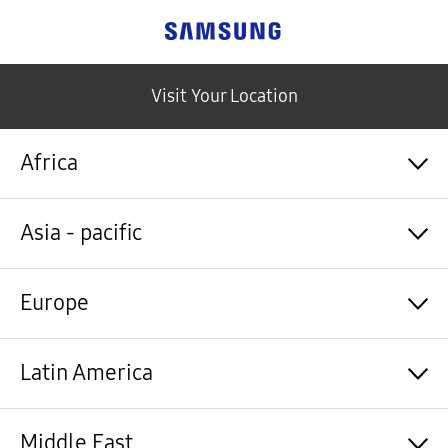
Samsung
Visit Your Location
Africa
Algérie / Français
Asia - pacific
Angola / English
Angola / Português
Bénin / Français
Australia / English
Europe
Botswana / English
中国大陆 / 中文
Burkina Faso / Français
香港 / 繁體中文
Burundi / Français
Hong Kong / English
Shqipëri / Shqip
Latin America
Cameroun / Français
台灣 / 繁體中文
Österreich / Deutsch
Cabo Verde / Français
India / English
Azərbaycan / Azərbaycan dili
Cabo Verde / Português
Indonesia / Bahasa Indonesia
België / Nederlands
Argentina / Español
Middle East
République centrafricaine / Français
日本 / 日本語
Belgium / Français
Bahamas&Caribbean islands / English