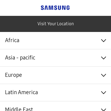
Samsung
Visit Your Location
Africa
Algérie / Français
Asia - pacific
Angola / English
Angola / Português
Bénin / Français
Australia / English
Europe
Botswana / English
中国大陆 / 中文
Burkina Faso / Français
香港 / 繁體中文
Burundi / Français
Hong Kong / English
Shqipëri / Shqip
Latin America
Cameroun / Français
台灣 / 繁體中文
Österreich / Deutsch
Cabo Verde / Français
India / English
Azərbaycan / Azərbaycan dili
Cabo Verde / Português
Indonesia / Bahasa Indonesia
België / Nederlands
Argentina / Español
Middle East
République centrafricaine / Français
日本 / 日本語
Belgium / Français
Bahamas&Caribbean islands / English