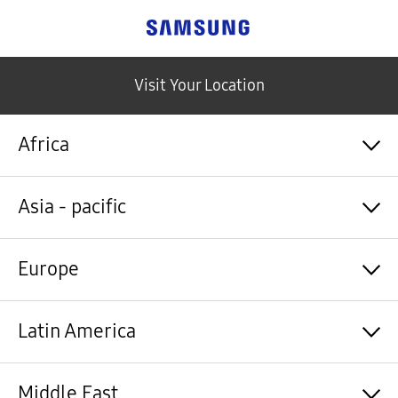
Samsung
Visit Your Location
Africa
Algérie / Français
Asia - pacific
Angola / English
Angola / Português
Bénin / Français
Australia / English
Europe
Botswana / English
中国大陆 / 中文
Burkina Faso / Français
香港 / 繁體中文
Burundi / Français
Hong Kong / English
Shqipëri / Shqip
Latin America
Cameroun / Français
台灣 / 繁體中文
Österreich / Deutsch
Cabo Verde / Français
India / English
Azərbaycan / Azərbaycan dili
Cabo Verde / Português
Indonesia / Bahasa Indonesia
België / Nederlands
Argentina / Español
Middle East
République centrafricaine / Français
日本 / 日本語
Belgium / Français
Bahamas&Caribbean islands / English