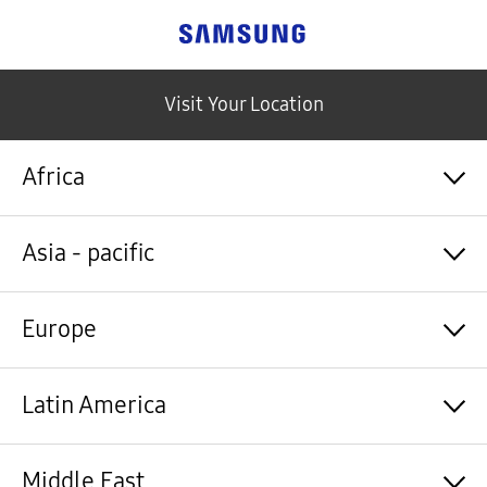
Samsung
Visit Your Location
Africa
Algérie / Français
Asia - pacific
Angola / English
Angola / Português
Bénin / Français
Australia / English
Europe
Botswana / English
中国大陆 / 中文
Burkina Faso / Français
香港 / 繁體中文
Burundi / Français
Hong Kong / English
Shqipëri / Shqip
Latin America
Cameroun / Français
台灣 / 繁體中文
Österreich / Deutsch
Cabo Verde / Français
India / English
Azərbaycan / Azərbaycan dili
Cabo Verde / Português
Indonesia / Bahasa Indonesia
België / Nederlands
Argentina / Español
Middle East
République centrafricaine / Français
日本 / 日本語
Belgium / Français
Bahamas&Caribbean islands / English