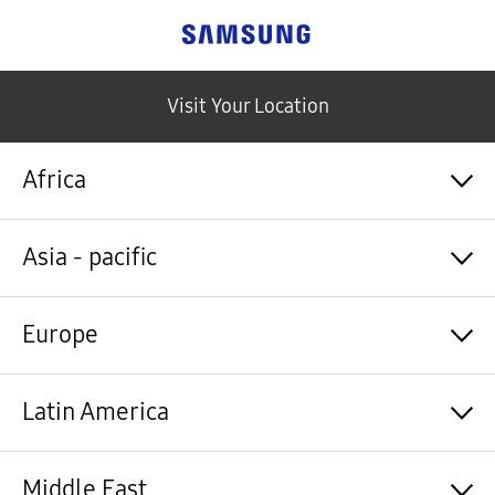
Samsung
Visit Your Location
Africa
Algérie / Français
Asia - pacific
Angola / English
Angola / Português
Bénin / Français
Australia / English
Europe
Botswana / English
中国大陆 / 中文
Burkina Faso / Français
香港 / 繁體中文
Burundi / Français
Hong Kong / English
Shqipëri / Shqip
Latin America
Cameroun / Français
台灣 / 繁體中文
Österreich / Deutsch
Cabo Verde / Français
India / English
Azərbaycan / Azərbaycan dili
Cabo Verde / Português
Indonesia / Bahasa Indonesia
België / Nederlands
Argentina / Español
Middle East
République centrafricaine / Français
日本 / 日本語
Belgium / Français
Bahamas&Caribbean islands / English