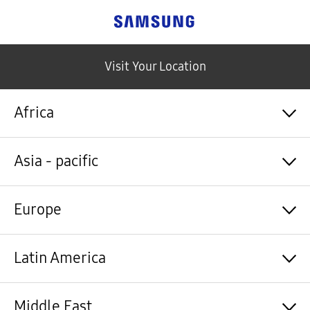
Samsung
Visit Your Location
Africa
Algérie / Français
Asia - pacific
Angola / English
Angola / Português
Bénin / Français
Australia / English
Europe
Botswana / English
中国大陆 / 中文
Burkina Faso / Français
香港 / 繁體中文
Burundi / Français
Hong Kong / English
Shqipëri / Shqip
Latin America
Cameroun / Français
台灣 / 繁體中文
Österreich / Deutsch
Cabo Verde / Français
India / English
Azərbaycan / Azərbaycan dili
Cabo Verde / Português
Indonesia / Bahasa Indonesia
België / Nederlands
Argentina / Español
Middle East
République centrafricaine / Français
日本 / 日本語
Belgium / Français
Bahamas&Caribbean islands / English