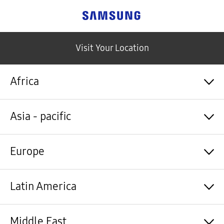
Samsung
Visit Your Location
Africa
Algérie / Français
Asia - pacific
Angola / English
Angola / Português
Bénin / Français
Australia / English
Europe
Botswana / English
中国大陆 / 中文
Burkina Faso / Français
香港 / 繁體中文
Burundi / Français
Hong Kong / English
Shqipëri / Shqip
Latin America
Cameroun / Français
台灣 / 繁體中文
Österreich / Deutsch
Cabo Verde / Français
India / English
Azərbaycan / Azərbaycan dili
Cabo Verde / Português
Indonesia / Bahasa Indonesia
België / Nederlands
Argentina / Español
Middle East
République centrafricaine / Français
日本 / 日本語
Belgium / Français
Bahamas&Caribbean islands / English