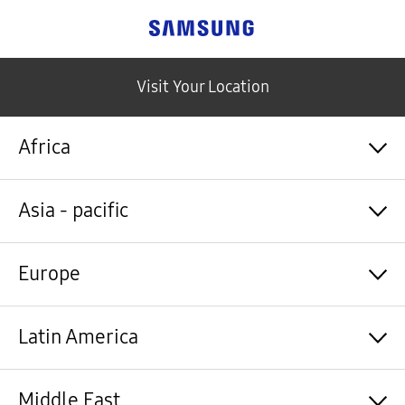
Samsung
Visit Your Location
Africa
Algérie / Français
Asia - pacific
Angola / English
Angola / Português
Bénin / Français
Australia / English
Europe
Botswana / English
中国大陆 / 中文
Burkina Faso / Français
香港 / 繁體中文
Burundi / Français
Hong Kong / English
Shqipëri / Shqip
Latin America
Cameroun / Français
台灣 / 繁體中文
Österreich / Deutsch
Cabo Verde / Français
India / English
Azərbaycan / Azərbaycan dili
Cabo Verde / Português
Indonesia / Bahasa Indonesia
België / Nederlands
Argentina / Español
Middle East
République centrafricaine / Français
日本 / 日本語
Belgium / Français
Bahamas&Caribbean islands / English