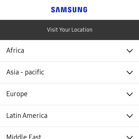
Samsung
Visit Your Location
Africa
Algérie / Français
Asia - pacific
Angola / English
Angola / Português
Bénin / Français
Australia / English
Europe
Botswana / English
中国大陆 / 中文
Burkina Faso / Français
香港 / 繁體中文
Burundi / Français
Hong Kong / English
Shqipëri / Shqip
Latin America
Cameroun / Français
台灣 / 繁體中文
Österreich / Deutsch
Cabo Verde / Français
India / English
Azərbaycan / Azərbaycan dili
Cabo Verde / Português
Indonesia / Bahasa Indonesia
België / Nederlands
Argentina / Español
Middle East
République centrafricaine / Français
日本 / 日本語
Belgium / Français
Bahamas&Caribbean islands / English