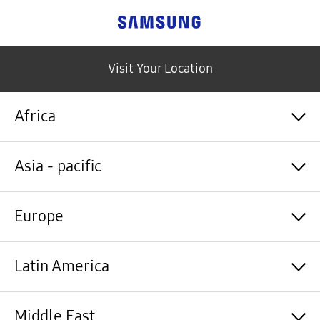
Samsung
Visit Your Location
Africa
Algérie / Français
Asia - pacific
Angola / English
Angola / Português
Bénin / Français
Australia / English
Europe
Botswana / English
中国大陆 / 中文
Burkina Faso / Français
香港 / 繁體中文
Burundi / Français
Hong Kong / English
Shqipëri / Shqip
Latin America
Cameroun / Français
台灣 / 繁體中文
Österreich / Deutsch
Cabo Verde / Français
India / English
Azərbaycan / Azərbaycan dili
Cabo Verde / Português
Indonesia / Bahasa Indonesia
België / Nederlands
Argentina / Español
Middle East
République centrafricaine / Français
日本 / 日本語
Belgium / Français
Bahamas&Caribbean islands / English