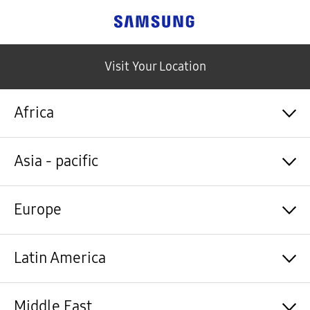
Samsung
Visit Your Location
Africa
Algérie / Français
Asia - pacific
Angola / English
Angola / Português
Bénin / Français
Australia / English
Europe
Botswana / English
中国大陆 / 中文
Burkina Faso / Français
香港 / 繁體中文
Burundi / Français
Hong Kong / English
Shqipëri / Shqip
Latin America
Cameroun / Français
台灣 / 繁體中文
Österreich / Deutsch
Cabo Verde / Français
India / English
Azərbaycan / Azərbaycan dili
Cabo Verde / Português
Indonesia / Bahasa Indonesia
België / Nederlands
Argentina / Español
Middle East
République centrafricaine / Français
日本 / 日本語
Belgium / Français
Bahamas&Caribbean islands / English