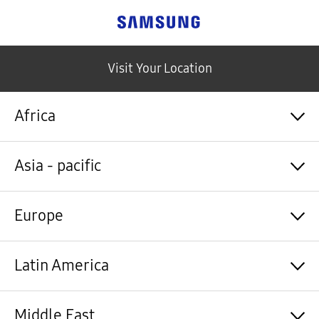
Samsung
Visit Your Location
Africa
Algérie / Français
Asia - pacific
Angola / English
Angola / Português
Bénin / Français
Australia / English
Europe
Botswana / English
中国大陆 / 中文
Burkina Faso / Français
香港 / 繁體中文
Burundi / Français
Hong Kong / English
Shqipëri / Shqip
Latin America
Cameroun / Français
台灣 / 繁體中文
Österreich / Deutsch
Cabo Verde / Français
India / English
Azərbaycan / Azərbaycan dili
Cabo Verde / Português
Indonesia / Bahasa Indonesia
België / Nederlands
Argentina / Español
Middle East
République centrafricaine / Français
日本 / 日本語
Belgium / Français
Bahamas&Caribbean islands / English