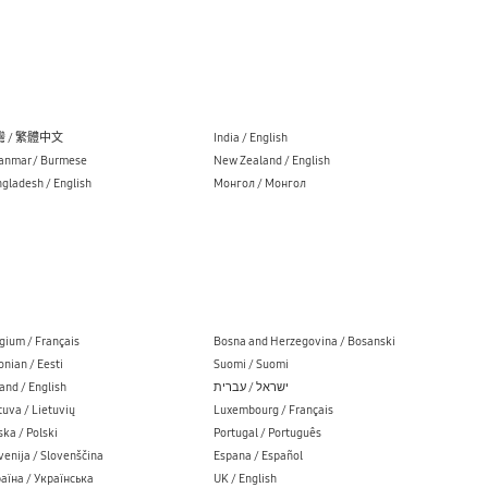
 / 繁體中文
India / English
nmar / Burmese
New Zealand / English
gladesh / English
Монгол / Монгол
gium / Français
Bosna and Herzegovina / Bosanski
onian / Eesti
Suomi / Suomi
land / English
ישראל / עברית
tuva / Lietuvių
Luxembourg / Français
ska / Polski
Portugal / Português
venija / Slovenščina
Espana / Español
аїна / Українська
UK / English