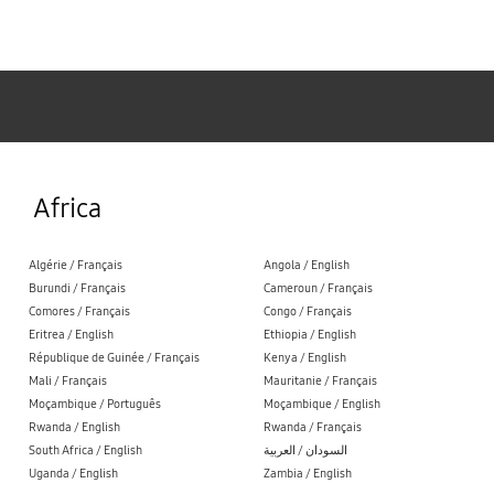
Samsung
Africa
Algérie / Français
Angola / English
Burundi / Français
Cameroun / Français
Comores / Français
Congo / Français
Eritrea / English
Ethiopia / English
République de Guinée / Français
Kenya / English
Mali / Français
Mauritanie / Français
Moçambique / Português
Moçambique / English
Rwanda / English
Rwanda / Français
South Africa / English
السودان / العربية
Uganda / English
Zambia / English