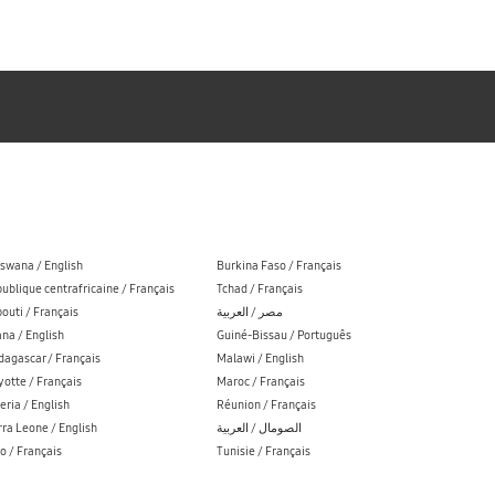
swana / English
Burkina Faso / Français
ublique centrafricaine / Français
Tchad / Français
bouti / Français
مصر / العربية
na / English
Guiné-Bissau / Português
agascar / Français
Malawi / English
otte / Français
Maroc / Français
eria / English
Réunion / Français
rra Leone / English
الصومال / العربية
o / Français
Tunisie / Français