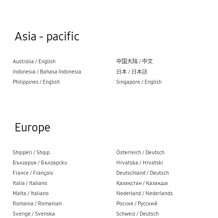
Asia - pacific
Australia / English
中国大陆 / 中文
Indonesia / Bahasa Indonesia
日本 / 日本語
Philippines / English
Singapore / English
Europe
Shqipëri / Shqip
Österreich / Deutsch
България / Български
Hrvatska / Hrvatski
France / Français
Deutschland / Deutsch
Italia / Italiano
Қазақстан / Қазақша
Malta / Italiano
Nederland / Nederlands
Romania / Romanian
Россия / Русский
Sverige / Svenska
Schweiz / Deutsch