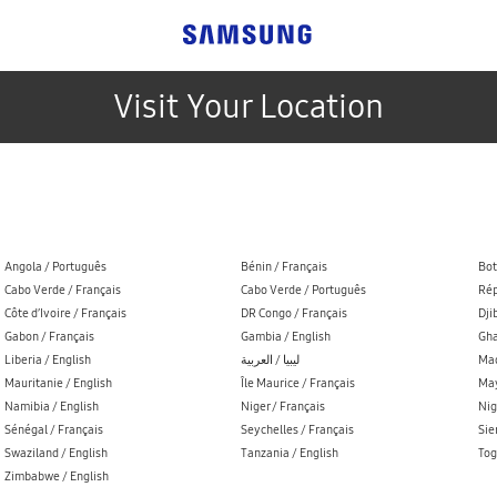
Visit Your Location
Angola / Português
Bénin / Français
Bot
Cabo Verde / Français
Cabo Verde / Português
Rép
Côte d’Ivoire / Français
DR Congo / Français
Dji
Gabon / Français
Gambia / English
Gha
Liberia / English
ليبيا / العربية
Mad
Mauritanie / English
Île Maurice / Français
May
Namibia / English
Niger / Français
Nig
Sénégal / Français
Seychelles / Français
Sie
Swaziland / English
Tanzania / English
Tog
Zimbabwe / English