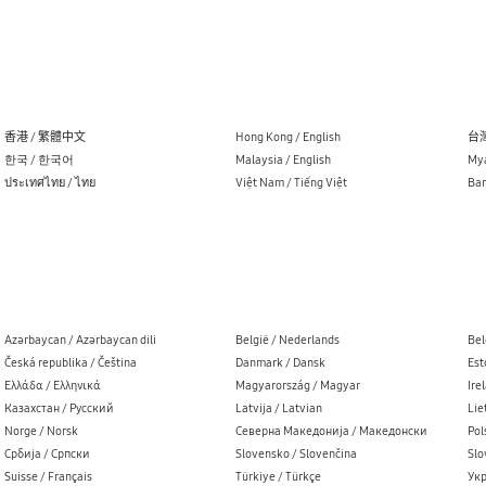
香港 / 繁體中文
Hong Kong / English
台灣
한국 / 한국어
Malaysia / English
Mya
ประเทศไทย / ไทย
Việt Nam / Tiếng Việt
Ban
Azərbaycan / Azərbaycan dili
België / Nederlands
Bel
Česká republika / Čeština
Danmark / Dansk
Est
Ελλάδα / Ελληνικά
Magyarország / Magyar
Ire
Казахстан / Русский
Latvija / Latvian
Lie
Norge / Norsk
Северна Македонија / Македонски
Pol
Cрбија / Cрпски
Slovensko / Slovenčina
Slo
Suisse / Français
Türkiye / Türkçe
Укр